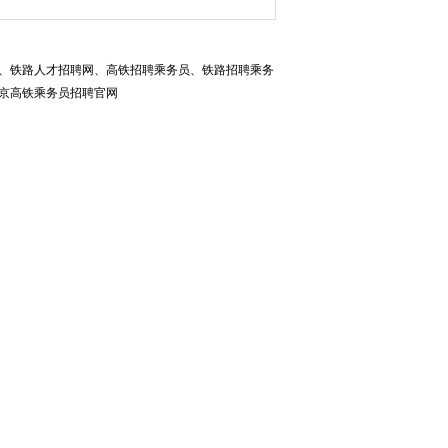
、铁路人才招聘网、高铁招聘乘务员、铁路招聘乘务
京高铁乘务员招聘官网