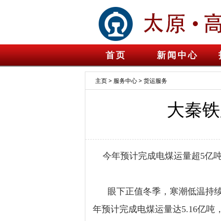
首页
新闻中心
主页
>
服务中心
>
货运服务
大秦铁
今年预计完成电煤运量超5亿吨，大秦铁
眼下正值冬季，寒潮低温持续，
年预计完成电煤运量达5.16亿