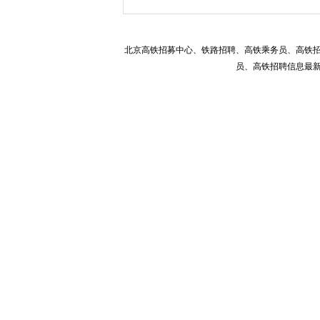
北京高铁招募中心、铁路招聘、高铁乘务员、高铁
员、高铁招聘信息最