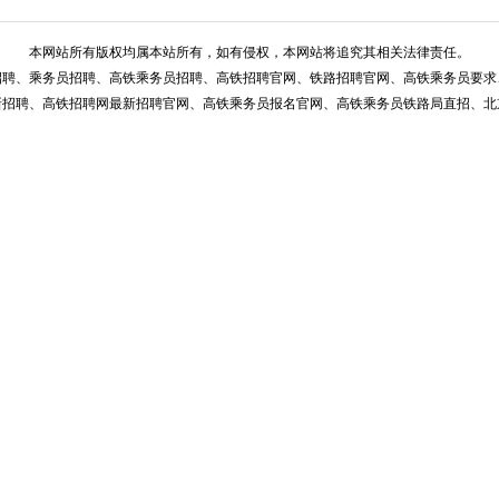
本网站所有版权均属本站所有，如有侵权，本网站将追究其相关法律责任。
招聘、乘务员招聘、高铁乘务员招聘、高铁招聘官网、铁路招聘官网、高铁乘务员要求
新招聘、高铁招聘网最新招聘官网、高铁乘务员报名官网、高铁乘务员铁路局直招、北