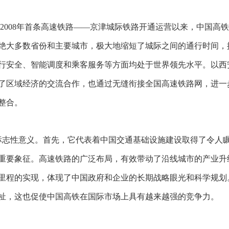
008年首条高速铁路——京津城际铁路开通运营以来，中国高
绝大多数省份和主要城市，极大地缩短了城际之间的通行时间，
行安全、智能调度和乘客服务等方面均处于世界领先水平。以西
了区域经济的交流合作，也通过无缝衔接全国高速铁路网，进一
整合。
志性意义。首先，它代表着中国交通基础设施建设取得了令人
重要象征。高速铁路的广泛布局，有效带动了沿线城市的产业升
里程的实现，体现了中国政府和企业的长期战略眼光和科学规划
祉，这也促使中国高铁在国际市场上具有越来越强的竞争力。